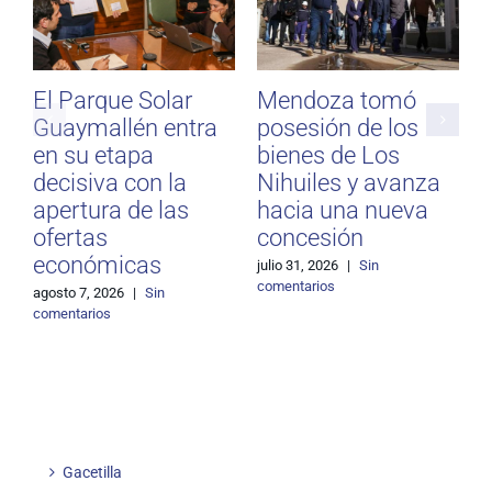
El Parque Solar
Mendoza tomó
Guaymallén entra
posesión de los
a
en su etapa
bienes de Los
i
decisiva con la
Nihuiles y avanza
i
apertura de las
hacia una nueva
e
ofertas
concesión
e
económicas
julio 31, 2026
|
Sin
j
comentarios
agosto 7, 2026
|
Sin
comentarios
Gacetilla