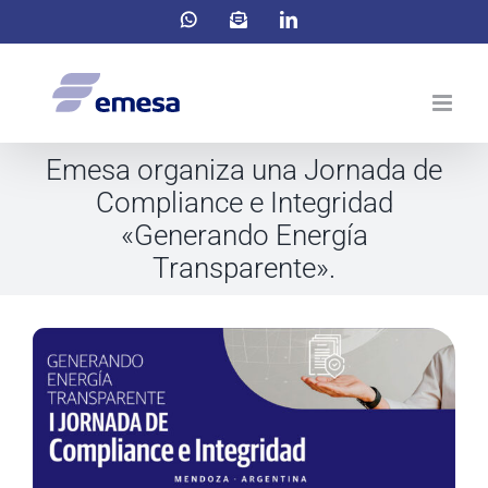
Saltar
WhatsApp
Correo
LinkedIn
electrónico
al
contenido
Emesa organiza una Jornada de
Compliance e Integridad
«Generando Energía
Transparente».
Ver
imagen
más
grande