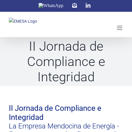
Saltar
WhatsApp
Correo
LinkedIn
electrónico
al
contenido
II Jornada de
Compliance e
Integridad
Ver
imagen
II Jornada de Compliance e
más
Integridad
grande
La Empresa Mendocina de Energía -