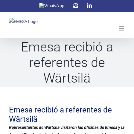
Saltar
WhatsApp
Correo
LinkedIn
electrónico
al
contenido
Emesa recibió a
referentes de
Wärtsilä
Ver
imagen
Emesa recibió a referentes de
más
Wärtsilä
grande
Representantes de Wärtsilä visitaron las oficinas de Emesa y la