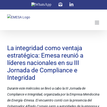
Saltar
WhatsApp
Correo
LinkedIn
electrónico
al
contenido
Ver
imagen
La integridad como ventaja
más
estratégica: Emesa reunió a
grande
líderes nacionales en su III
Jornada de Compliance e
Integridad
Durante este miércoles se llevó a cabo la III Jornada de
Compliance e Integridad, organizada por la Empresa Mendocina
de Energía -Emesa. El encuentro contó con la presencia del
Gobernador Alfredo Cornejo junto a autoridades de la empresa y