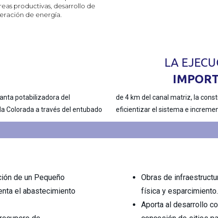
as productivas, desarrollo de
eración de energía.
LA EJECU
IMPORT
lanta potabilizadora del
 espejo de agua 7 ha) para
a Colorada a través del entubado
eficientizar el sistema e increment
cción de un Pequeño
Obras de infraestructu
nta el abastecimiento
física y esparcimiento.
Aporta al desarrollo co