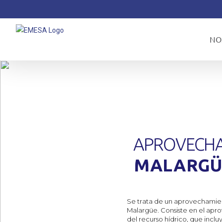
Saltar
al
contenido
NO
APROVECH
MALARGÜ
Se trata de un aprovechamie
Malargüe. Consiste en el apr
del recurso hídrico, que incl