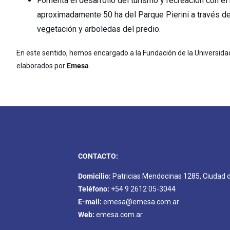
Fomenta el desarrollo del turismo y recreación con el
aproximadamente 50 ha del Parque Pierini a través de
vegetación y arboledas del predio.
En este sentido, hemos encargado a la Fundación de la Universidad 
elaborados por
Emesa
.
CONTACTO:
Domicilio:
Patricias Mendocinas 1285, Ciudad
Teléfono:
+54 9 2612 05-3044
E-mail:
emesa@emesa.com.ar
Web:
emesa.com.ar