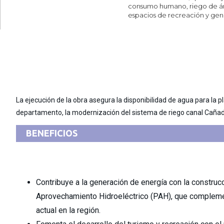
consumo humano, riego de áre
espacios de recreación y gen
La ejecución de la obra asegura la disponibilidad de agua para la p
de 4 km del canal matriz, la construcción de un reservorio (100.0000 m³,
departamento, la modernización del sistema de riego canal Cañad
BENEFICIOS
Contribuye a la generación de energía con la constru
Aprovechamiento Hidroeléctrico (PAH), que compleme
actual en la región.